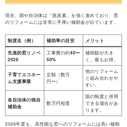
現在、国や自治体は「脱炭素」を強く進めており、窓
のリフォームには非常に手厚い補助金が出ています。
制度名（例）
補助率の目安
メリット
先進的窓リノベ
工事費の約
40〜
補助額が大き
2026
50%
く、最もお得。
他のリフォーム
子育てエコホー
定額（数万
と組み合わせや
ム支援事業
円〜）
すい。
国の制度と併用
各自治体の独自
数万円程度
できる場合があ
補助金
ります。
2026年度も、高性能な窓へのリフォームには高い補助