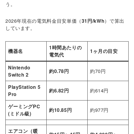
う。
2026年現在の電気料金目安単価（
31円/kWh
）で算出
しています。
1時間あたりの
機器名
1ヶ月の目安
電気代
Nintendo
約0.78円
約70円
Switch 2
PlayStation 5
約6.82円
約614円
Pro
ゲーミングPC
約10.85円
約977円
(ミドル級)
エアコン（暖