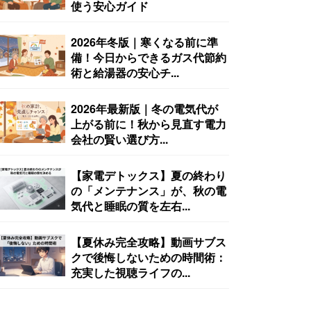
使う安心ガイド
2026年冬版｜寒くなる前に準
備！今日からできるガス代節約
術と給湯器の安心チ...
2026年最新版｜冬の電気代が
上がる前に！秋から見直す電力
会社の賢い選び方...
【家電デトックス】夏の終わり
の「メンテナンス」が、秋の電
気代と睡眠の質を左右...
【夏休み完全攻略】動画サブス
クで後悔しないための時間術：
充実した視聴ライフの...