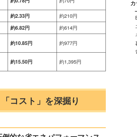
約0.78円
約70円
カ
約2.33円
約210円
約6.82円
約614円
約10.85円
約977円
約15.50円
約1,395円
と「コスト」を深掘り
ch 2：圧倒的な省エネパフォーマンス