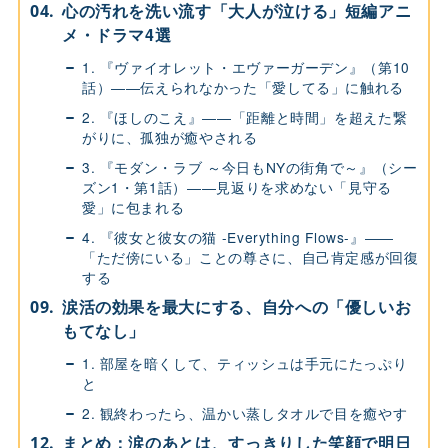
心の汚れを洗い流す「大人が泣ける」短編アニ
メ・ドラマ4選
1. 『ヴァイオレット・エヴァーガーデン』（第10
話）――伝えられなかった「愛してる」に触れる
2. 『ほしのこえ』――「距離と時間」を超えた繋
がりに、孤独が癒やされる
3. 『モダン・ラブ ～今日もNYの街角で～』（シー
ズン1・第1話）――見返りを求めない「見守る
愛」に包まれる
4. 『彼女と彼女の猫 -Everything Flows-』――
「ただ傍にいる」ことの尊さに、自己肯定感が回復
する
涙活の効果を最大にする、自分への「優しいお
もてなし」
1. 部屋を暗くして、ティッシュは手元にたっぷり
と
2. 観終わったら、温かい蒸しタオルで目を癒やす
まとめ：涙のあとは、すっきりした笑顔で明日