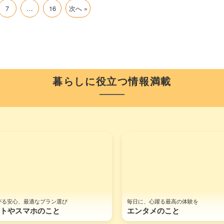
7
…
16
次へ »
暮らしに役立つ情報満載
がる安心、最適なプラン選び
毎日に、心躍る最高の体験を
トやスマホのこと
エンタメのこと