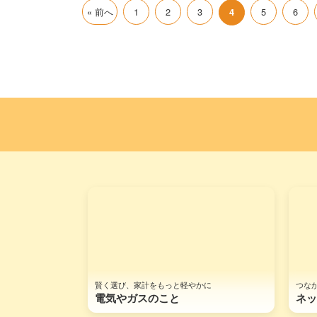
« 前へ
1
2
3
5
6
4
賢く選び、家計をもっと軽やかに
つな
電気やガスのこと
ネッ