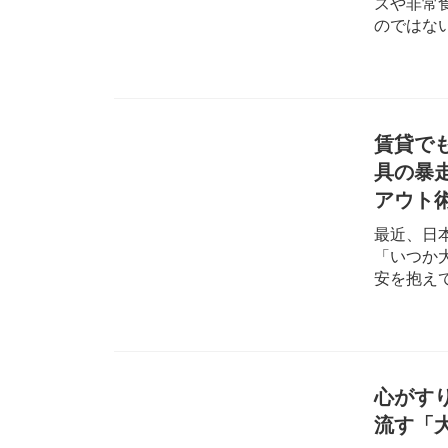
ズや非常
のではない
賃貸で
具の暴
アウト
最近、日
「いつか
安を抱えて
心がす
流す「