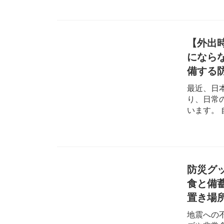
【外出
になら
備する
最近、日
り、日常
います。 
防災グ
食と備
置き場
地震への