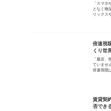
「スマホ
となく物
リックスや
倍速視
くり世
「最近、
ていませ
倍速視聴は
賃貸契
否でき