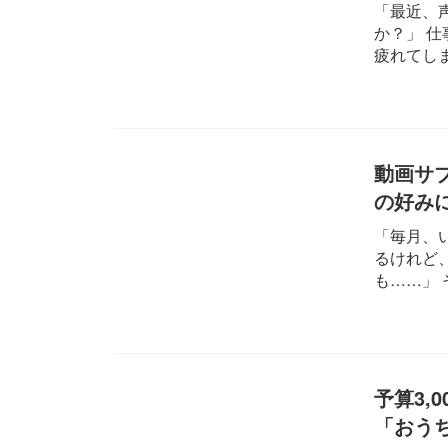
「最近、
か？」 
疲れてしま
動画サ
の好み
「毎月、
るけれど
も……」 
予算3,
「おう