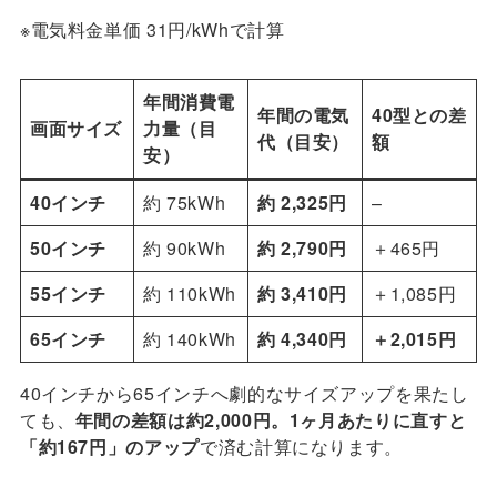
※電気料金単価 31円/kWhで計算
年間消費電
年間の電気
40型との差
画面サイズ
力量（目
代（目安）
額
安）
40インチ
約 75kWh
約 2,325円
–
50インチ
約 90kWh
約 2,790円
＋465円
55インチ
約 110kWh
約 3,410円
＋1,085円
65インチ
約 140kWh
約 4,340円
＋2,015円
40インチから65インチへ劇的なサイズアップを果たし
ても、
年間の差額は約2,000円。1ヶ月あたりに直すと
「約167円」のアップ
で済む計算になります。