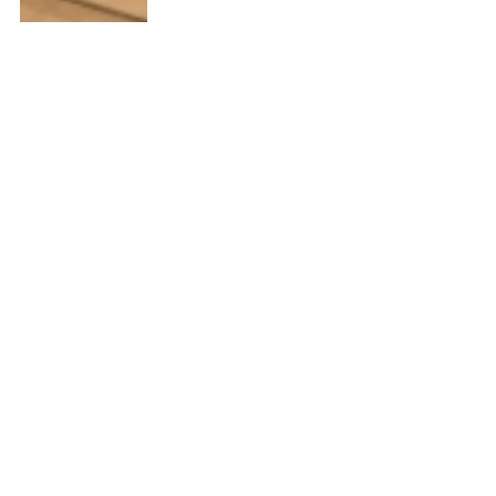
写真3枚で準備完了！EV充電器の設
置相談をスムーズに進める事前確認
ガイド